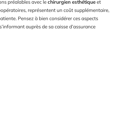
ions préalables avec le
chirurgien esthétique
et
éopératoires, représentent un coût supplémentaire,
patiente. Pensez à bien considérer ces aspects
en s’informant auprès de sa caisse d’assurance
nt capter Radio
Comment affiner les