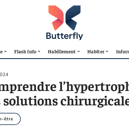
le
Flash Info
Habillement
Habiter
Infor
2024
mprendre l’hypertrop
 solutions chirurgical
n-être