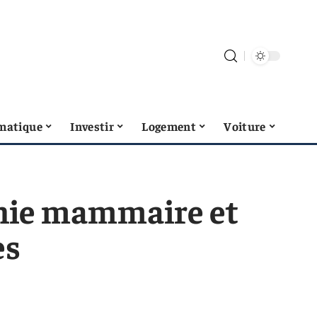
matique
Investir
Logement
Voiture
hie mammaire et
es