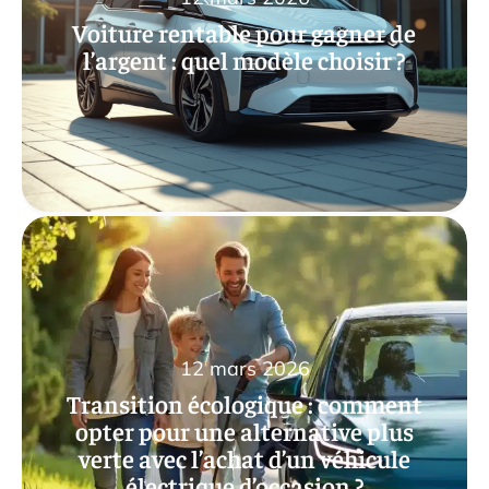
Voiture rentable pour gagner de
l’argent : quel modèle choisir ?
12 mars 2026
Transition écologique : comment
opter pour une alternative plus
verte avec l’achat d’un véhicule
électrique d’occasion ?