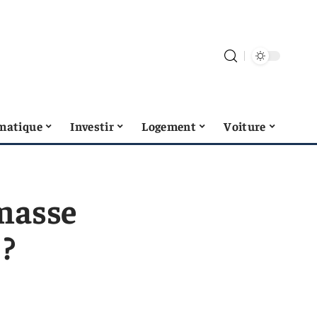
matique
Investir
Logement
Voiture
masse
 ?