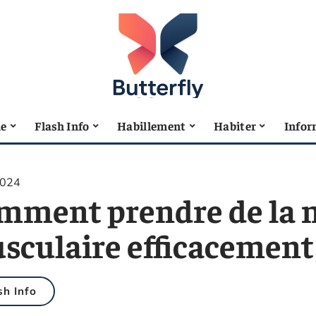
le
Flash Info
Habillement
Habiter
Infor
2024
mment prendre de la 
sculaire efficacement
sh Info