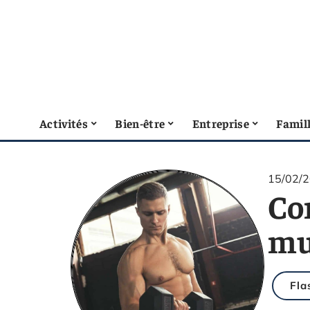
Activités
Bien-être
Entreprise
Famil
15/02/
Co
mu
Fla