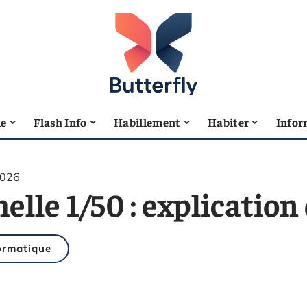
le
Flash Info
Habillement
Habiter
Infor
2026
elle 1/50 : explication 
ormatique