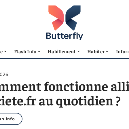
le
Flash Info
Habillement
Habiter
Infor
2026
mment fonctionne alli
iete.fr au quotidien ?
sh Info