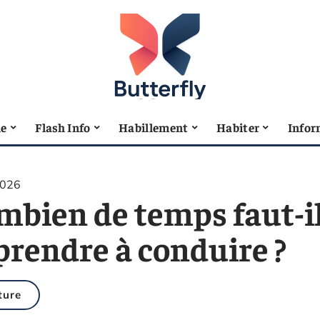
le
Flash Info
Habillement
Habiter
Infor
2026
mbien de temps faut-i
prendre à conduire ?
ture