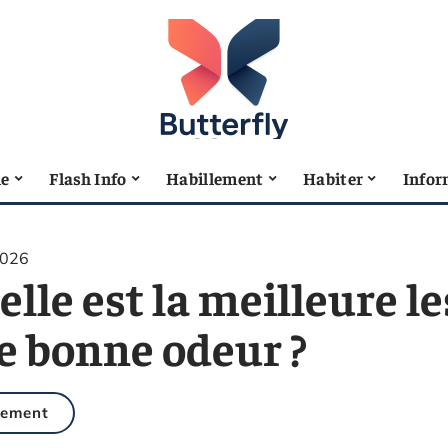
le
Flash Info
Habillement
Habiter
Infor
2026
lle est la meilleure le
e bonne odeur ?
gement