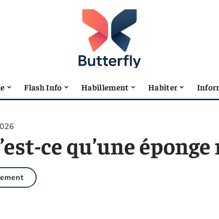
le
Flash Info
Habillement
Habiter
Infor
2026
’est-ce qu’une éponge
gement