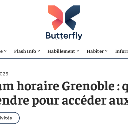
le
Flash Info
Habillement
Habiter
Infor
2026
m horaire Grenoble : q
ndre pour accéder aux 
ivités